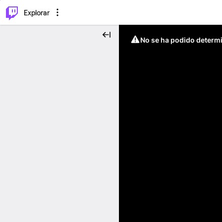
⌥
P
Explorar
No se ha podido determin