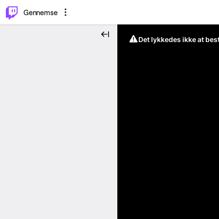
⌥
P
Gennemse
Det lykkedes ikke at be