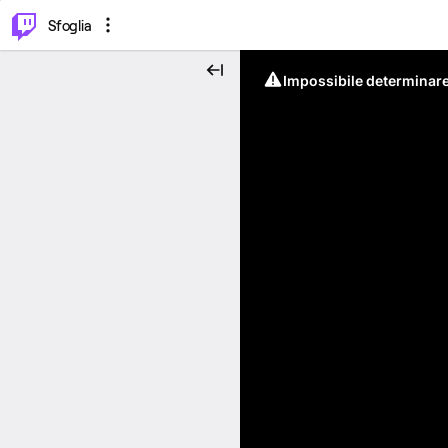
⌥
P
Sfoglia
Impossibile determinare