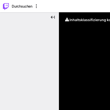
.
⌥
P
Durchsuchen
Inhaltsklassifizierung 