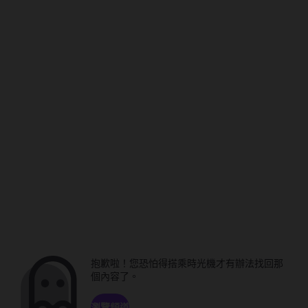
抱歉啦！您恐怕得搭乘時光機才有辦法找回那
個內容了。
瀏覽頻道