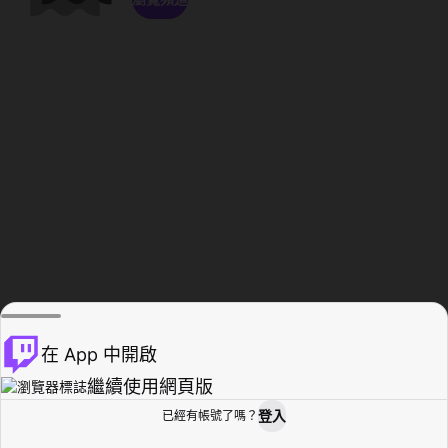
在 App 中開啟
繼續使用網頁版
登入
已經有帳號了嗎？
創作者基地
瀏覽
活動紀錄
個人檔案