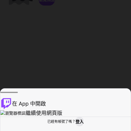
在 App 中開啟
繼續使用網頁版
登入
已經有帳號了嗎？
創作者基地
瀏覽
活動紀錄
個人檔案