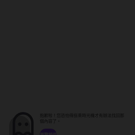
抱歉啦！您恐怕得搭乘時光機才有辦法找回那
個內容了。
瀏覽頻道