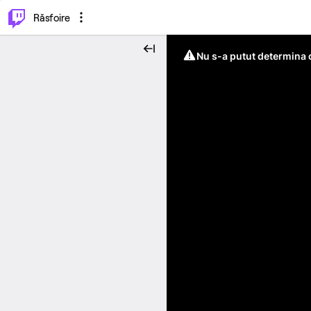
⌥
P
Răsfoire
Nu s-a putut determina c