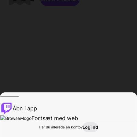
Åbn i app
Fortsæt med web
Log ind
Har du allerede en konto?
Hjem
Gennemse
Aktivitet
Profil