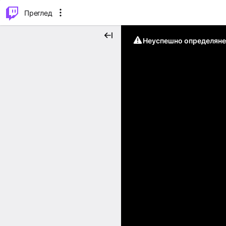
м...
⌥
P
Преглед
Неуспешно определяне