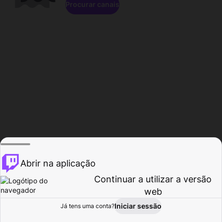
Procurar canais
Abrir na aplicação
Continuar a utilizar a versão
web
Iniciar sessão
Já tens uma conta?
Página inicial
Procurar
Atividade
Perfil