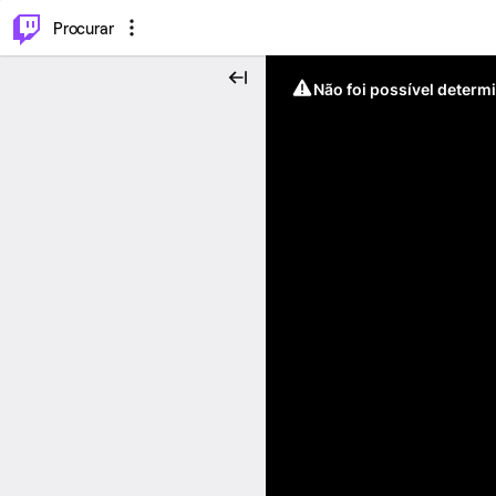
.
⌥
P
Procurar
Não foi possível determ