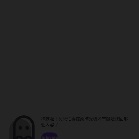
抱歉啦！您恐怕得搭乘時光機才有辦法找回那
個內容了。
瀏覽頻道