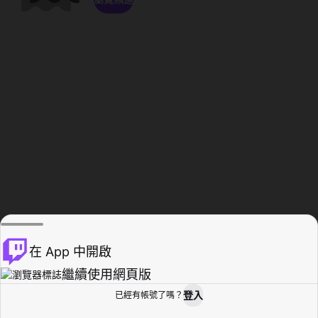
在 App 中開啟
繼續使用網頁版
登入
已經有帳號了嗎？
創作者基地
瀏覽
活動紀錄
個人檔案