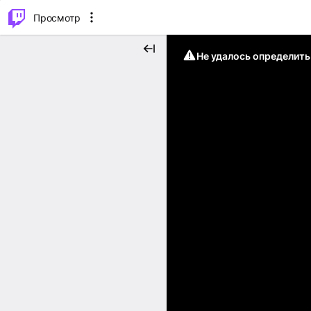
.
⌥
P
Просмотр
Не удалось определит