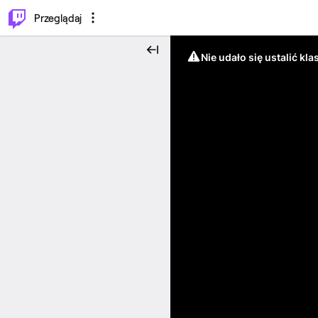
…
⌥
P
Przeglądaj
Nie udało się ustalić klas