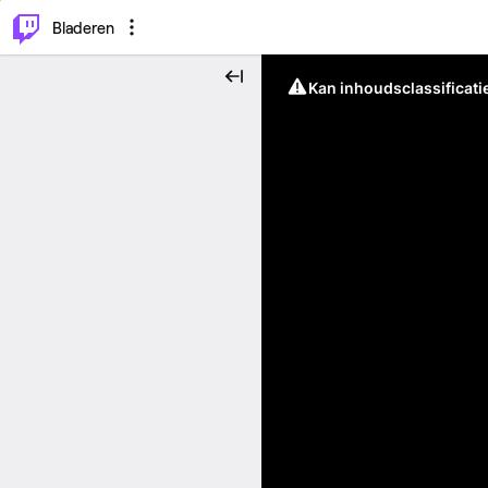
⌥
P
Bladeren
Kan inhoudsclassificati