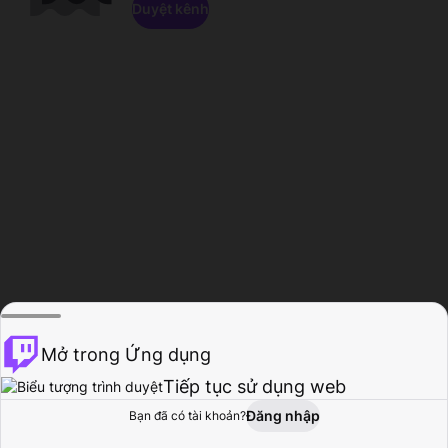
Duyệt kênh
Mở trong Ứng dụng
Tiếp tục sử dụng web
Đăng nhập
Bạn đã có tài khoản?
Trang chủ
Duyệt
Hoạt động
Hồ sơ