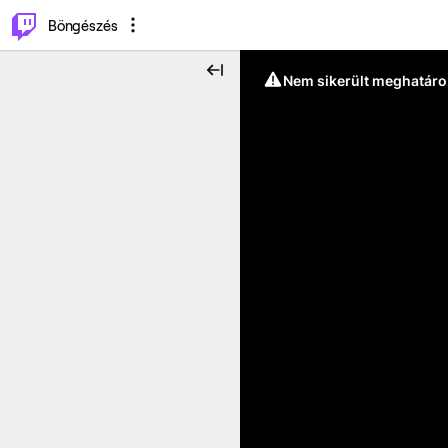
⌥
P
Böngészés
Nem sikerült meghatáro