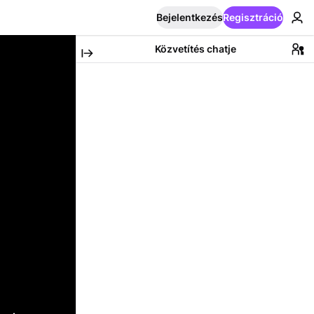
Bejelentkezés
Regisztráció
Közvetítés chatje