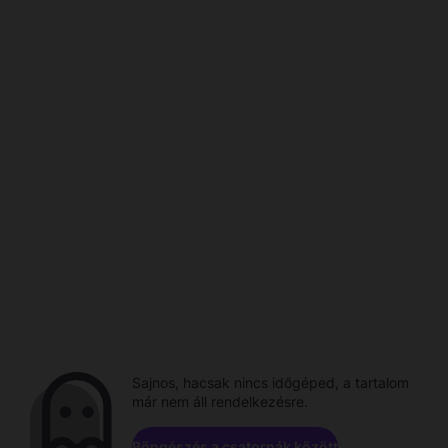
Sajnos, hacsak nincs időgéped, a tartalom
már nem áll rendelkezésre.
Böngészés a csatornák között