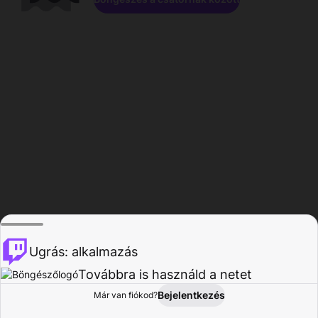
Ugrás: alkalmazás
Továbbra is használd a netet
Bejelentkezés
Már van fiókod?
Főoldal
Böngészés
Tevékenység
Profil