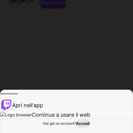
Sfoglia canali
Apri nell'app
Continua a usare il web
Accedi
Hai già un account?
Base
Sfoglia
Attività
Profilo