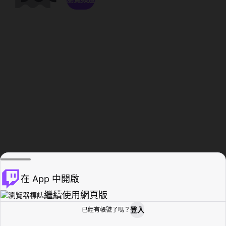
在 App 中開啟
繼續使用網頁版
登入
已經有帳號了嗎？
創作者基地
瀏覽
活動紀錄
個人檔案