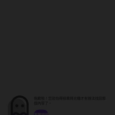
抱歉啦！您恐怕得搭乘時光機才有辦法找回那
個內容了。
瀏覽頻道