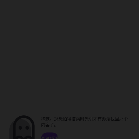
抱歉。您恐怕得搭乘时光机才有办法找回那个
内容了。
浏览频道