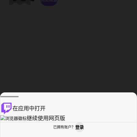
在应用中打开
继续使用网页版
登录
已拥有账户？
主页
浏览
活动纪录
个人资料