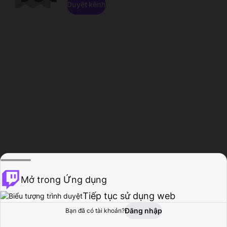
Duyệt kênh
Mở trong Ứng dụng
Tiếp tục sử dụng web
Đăng nhập
Bạn đã có tài khoản?
Trang chủ
Duyệt
Hoạt động
Hồ sơ