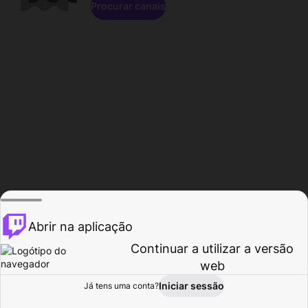
Procurar canais
Abrir na aplicação
Continuar a utilizar a versão
web
Iniciar sessão
Já tens uma conta?
Página inicial
Procurar
Atividade
Perfil