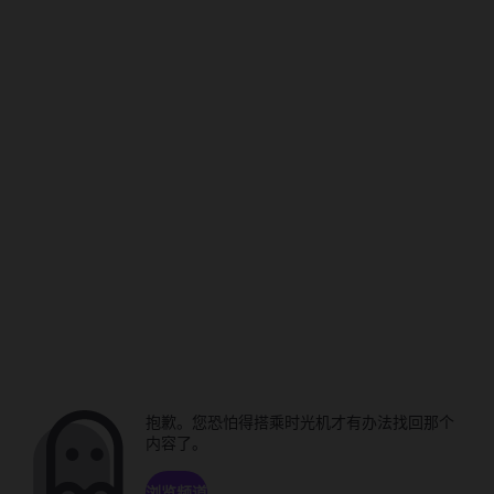
抱歉。您恐怕得搭乘时光机才有办法找回那个
内容了。
浏览频道