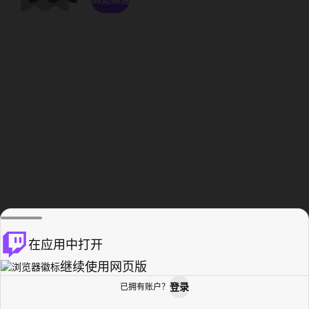
在应用中打开
继续使用网页版
登录
已拥有账户？
主页
浏览
活动纪录
个人资料