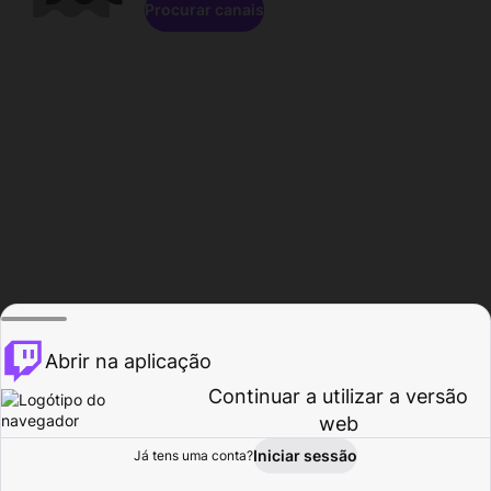
Procurar canais
Abrir na aplicação
Continuar a utilizar a versão
web
Iniciar sessão
Já tens uma conta?
Página inicial
Procurar
Atividade
Perfil