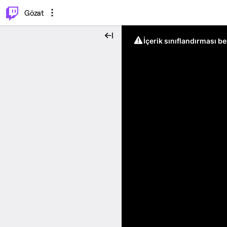
⌥
P
Gözat
İçerik sınıflandırması b