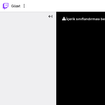
⌥
P
Gözat
İçerik sınıflandırması b