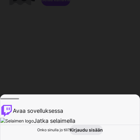
Avaa sovelluksessa
Jatka selaimella
Kirjaudu sisään
Onko sinulla jo tili?
Koti
Selaa
Toiminta
Profiili