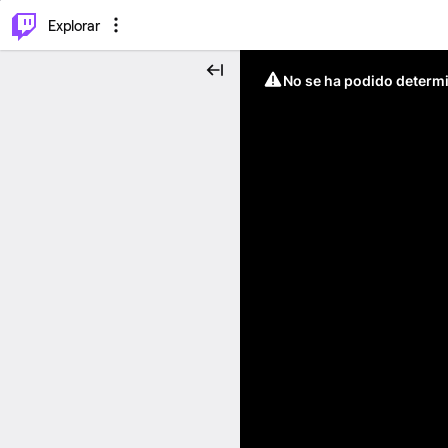
⌥
P
Explorar
No se ha podido determin