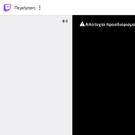
..
⌥
P
Περιήγηση
Αποτυχία προσδιορισμο