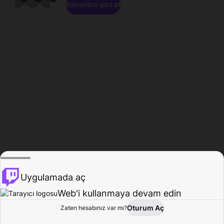
Kanallara göz at
Uygulamada aç
Web'i kullanmaya devam edin
Oturum Aç
Zaten hesabınız var mı?
Ana Sayfa
Gözat
Aktivite
Profil