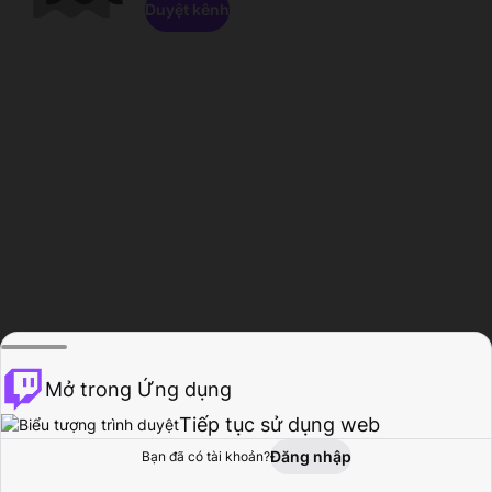
Duyệt kênh
Mở trong Ứng dụng
Tiếp tục sử dụng web
Đăng nhập
Bạn đã có tài khoản?
Trang chủ
Duyệt
Hoạt động
Hồ sơ