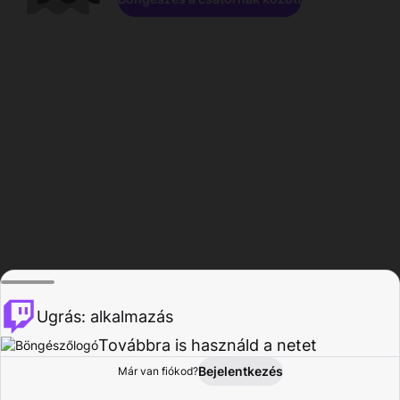
Ugrás: alkalmazás
Továbbra is használd a netet
Bejelentkezés
Már van fiókod?
Főoldal
Böngészés
Tevékenység
Profil