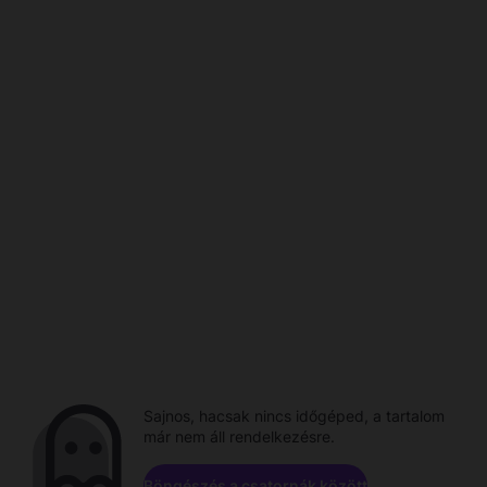
Sajnos, hacsak nincs időgéped, a tartalom
már nem áll rendelkezésre.
Böngészés a csatornák között