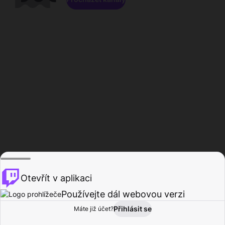
Otevřít v aplikaci
Používejte dál webovou verzi
Přihlásit se
Máte již účet?
Domů
Procházet
Aktivita
Profil