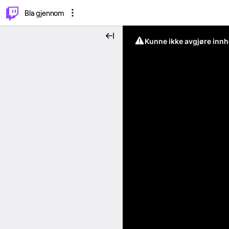
⌥
P
Bla gjennom
Kunne ikke avgjøre innh