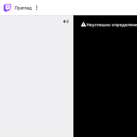
м...
⌥
P
Преглед
Неуспешно определяне