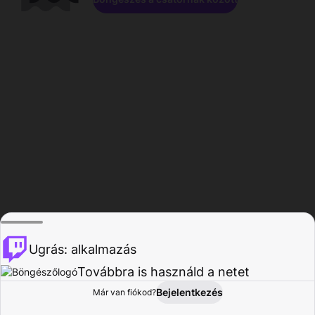
Ugrás: alkalmazás
Továbbra is használd a netet
Bejelentkezés
Már van fiókod?
Főoldal
Böngészés
Tevékenység
Profil