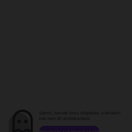
Sajnos, hacsak nincs időgéped, a tartalom
már nem áll rendelkezésre.
Böngészés a csatornák között