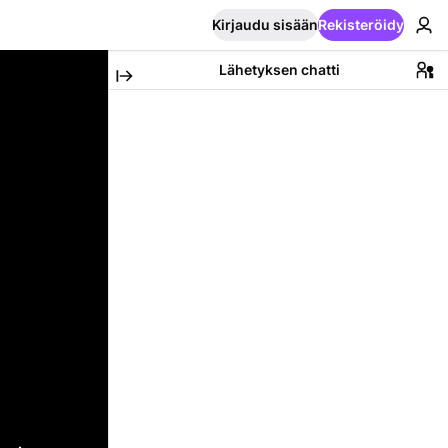
Kirjaudu sisään
Rekisteröidy
Lähetyksen chatti