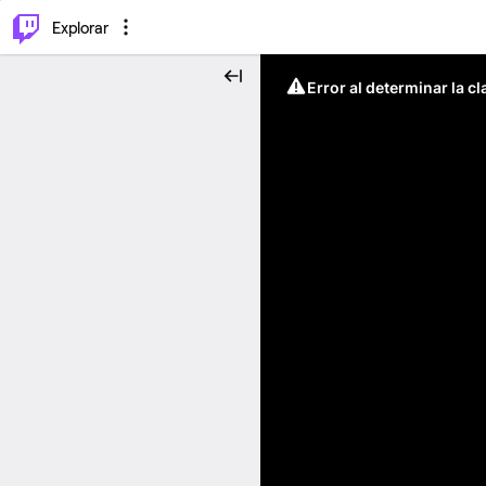
⌥
P
Explorar
Error al determinar la c