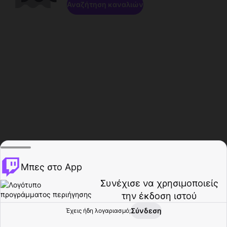
Αναζήτηση καναλιών
Μπες στο App
Συνέχισε να χρησιμοποιείς
την έκδοση ιστού
Σύνδεση
Έχεις ήδη λογαριασμό;
Αρχική σελίδα
Περιήγηση
Δραστηριότητα
Προφίλ