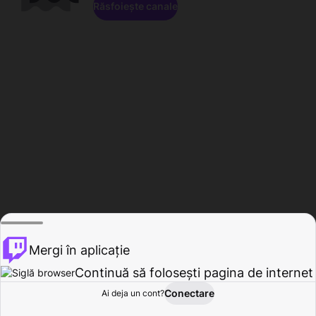
Răsfoiește canale
Mergi în aplicație
Continuă să folosești pagina de internet
Conectare
Ai deja un cont?
Acasă
Răsfoire
Activitate
Profil