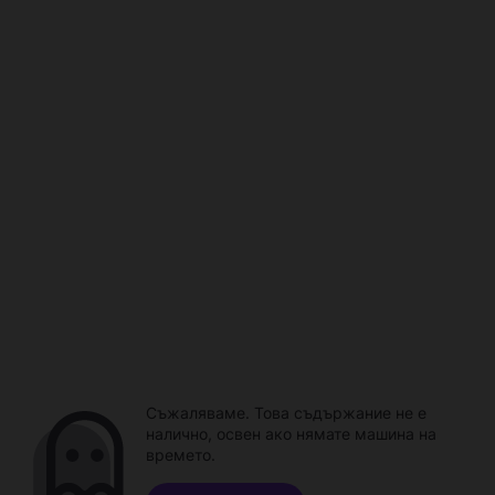
Съжаляваме. Това съдържание не е
налично, освен ако нямате машина на
времето.