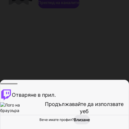
Преглед на каналите
Отваряне в прил.
Продължавайте да използвате
уеб
Влизане
Вече имате профил?
Начало
Преглед
Активност
Профил