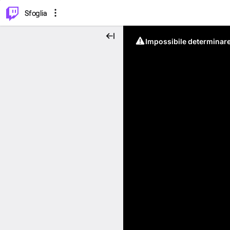
⌥
P
Sfoglia
Impossibile determinare