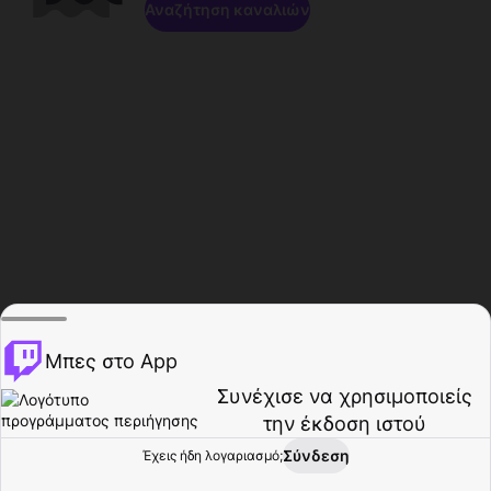
Αναζήτηση καναλιών
Μπες στο App
Συνέχισε να χρησιμοποιείς
την έκδοση ιστού
Σύνδεση
Έχεις ήδη λογαριασμό;
Αρχική σελίδα
Περιήγηση
Δραστηριότητα
Προφίλ