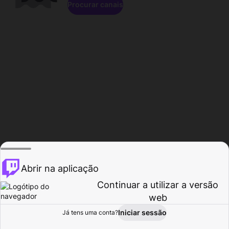
Procurar canais
Abrir na aplicação
Continuar a utilizar a versão
web
Iniciar sessão
Já tens uma conta?
Página inicial
Procurar
Atividade
Perfil