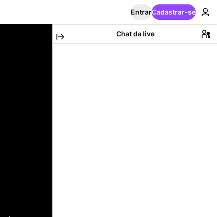
Entrar
Cadastrar-se
Chat da live