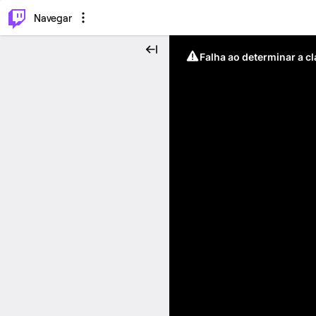
⌥
P
Navegar
Falha ao determinar a c