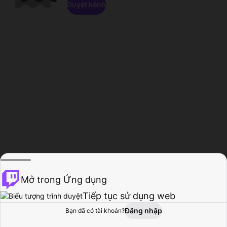
Duyệt kênh
Mở trong Ứng dụng
Tiếp tục sử dụng web
Đăng nhập
Bạn đã có tài khoản?
Trang chủ
Duyệt
Hoạt động
Hồ sơ