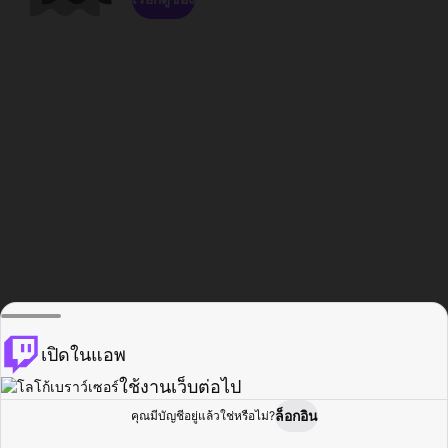
เปิดในแอพ
ใช้งานเว็บต่อไป
ล็อกอิน
คุณมีบัญชีอยู่แล้วใช่หรือไม่?
หน้าแรก
เรียกดู
กิจกรรม
โปรไฟล์