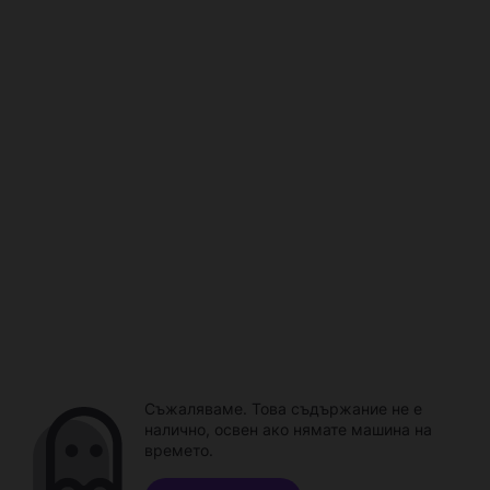
Съжаляваме. Това съдържание не е
налично, освен ако нямате машина на
времето.