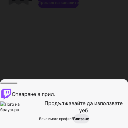
Преглед на каналите
Отваряне в прил.
Продължавайте да използвате
уеб
Влизане
Вече имате профил?
Начало
Преглед
Активност
Профил