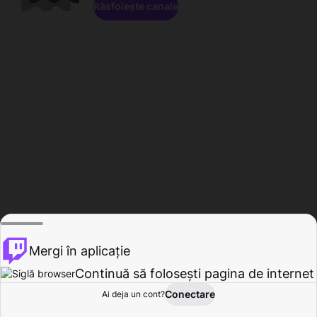
Răsfoiește canale
Mergi în aplicație
Continuă să folosești pagina de internet
Conectare
Ai deja un cont?
Acasă
Răsfoire
Activitate
Profil